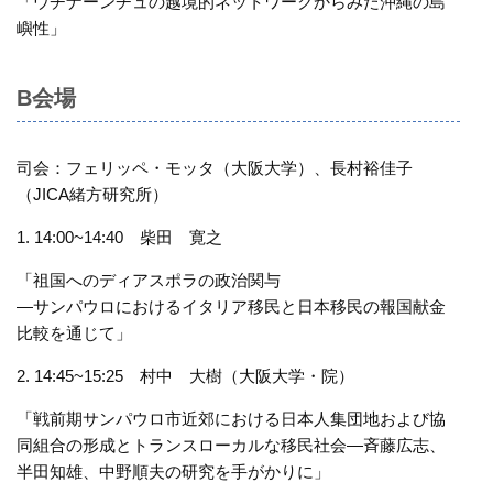
「ウチナーンチュの越境的ネットワークからみた沖縄の島
嶼性」
B会場
司会：フェリッペ・モッタ（大阪大学）、長村裕佳子
（JICA緒方研究所）
1. 14:00~14:40 柴田 寛之
「祖国へのディアスポラの政治関与
—サンパウロにおけるイタリア移民と日本移民の報国献金
比較を通じて」
2. 14:45~15:25 村中 大樹（大阪大学・院）
「戦前期サンパウロ市近郊における日本人集団地および協
同組合の形成とトランスローカルな移民社会—斉藤広志、
半田知雄、中野順夫の研究を手がかりに」